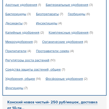
Азотные удобрения
(1)
Бактериальные удобрения
(3)
Бактерициды
(3)
Биопрепараты
(7)
Гербициды
(6)
Десиканты
(3)
Инсектициды
(4)
Калийные удобрения
(2)
Комплексные удобрения
(5)
Микроудобрения
(3)
Органические удобрения
(4)
Прилипатели
(4)
Протравители семян
(4)
Регуляторы роста растений
(10)
Средства защиты растений, общее
(7)
Удобрения, общее
(14)
Фосфорные удобрения
(2)
Фунгициды
(7)
Конский навоз чистый- 250 руб/мешок, доставка
от 10-ти...