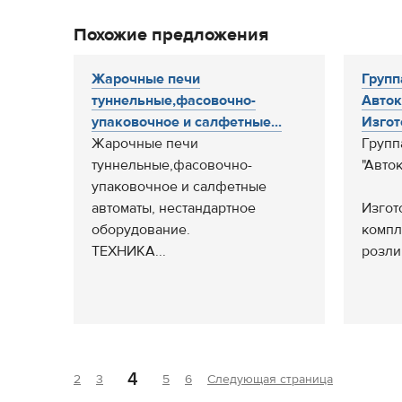
Похожие предложения
Жарочные печи
Групп
туннельные,фасовочно-
Авто
упаковочное и салфетные...
Изгот
Жарочные печи
Групп
туннельные,фасовочно-
"Авто
упаковочное и салфетные
автоматы, нестандартное
Изгот
оборудование.
компл
ТЕХНИКА...
розлив
4
2
3
5
6
Следующая страница