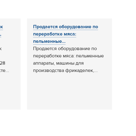
ик
Продается оборудование по
,
переработке мяса:
пельменные...
к
Продается оборудование по
переработке мяса: пельменные
,28
аппараты, машины для
те...
производства фрикаделек,...