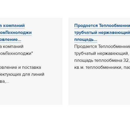
а компаний
Продается Теплообменн
комТехнолоджи
трубчатый нержавеющий
овление...
площадь...
а компаний
Продается Теплообменни
комТехнолоджи"
трубчатый нержавеющий,
площадь теплообмена 32
овление и поставка
кв.м. теплообменники, пас
ектующих для линий
а,...