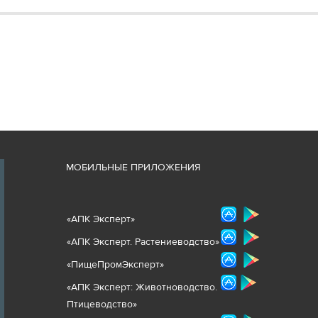
М
ОБИЛЬНЫЕ ПРИЛОЖЕНИЯ
«
АПК Эксперт
»
«
АПК Эксперт. Растениеводст
во
»
«ПищеПромЭксперт»
«
А
ПК Эксперт: Животнов
одство.
Птицеводство»