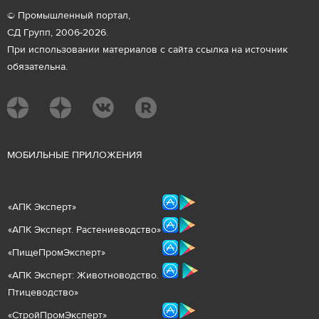
© Промышленный портал,
СД Групп, 2006-2026.
При использовании материалов с сайта ссылка на источник
обязательна.
М
ОБИЛЬНЫЕ ПРИЛОЖЕНИЯ
«
АПК Эксперт
»
«
АПК Эксперт. Растениеводст
во
»
«ПищеПромЭксперт»
«
А
ПК Эксперт: Животнов
одство.
Птицеводство»
«СтройПромЭксперт»