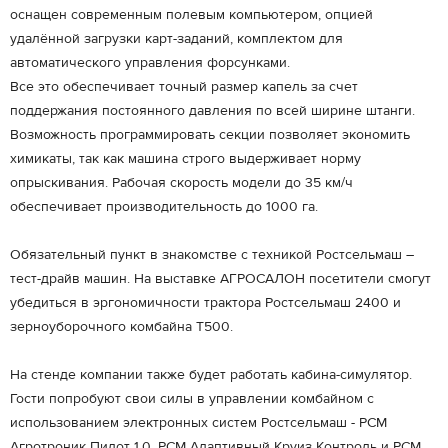
оснащен современным полевым компьютером, опцией
удалённой загрузки карт-заданий, комплектом для
автоматического управления форсунками.
Все это обеспечивает точный размер капель за счет
поддержания постоянного давления по всей ширине штанги.
Возможность программировать секции позволяет экономить
химикаты, так как машина строго выдерживает норму
опрыскивания. Рабочая скорость модели до 35 км/ч
обеспечивает производительность до 1000 га.
Обязательный пункт в знакомстве с техникой Ростсельмаш –
тест-драйв машин. На выставке АГРОСАЛОН посетители смогут
убедиться в эргономичности трактора Ростсельмаш 2400 и
зерноуборочного комбайна T500.
На стенде компании также будет работать кабина-симулятор.
Гости попробуют свои силы в управлении комбайном с
использованием электронных систем Ростсельмаш - РСМ
Агротроник Пилот 1.0, РСМ Адаптивный Круиз Контроль и РСМ