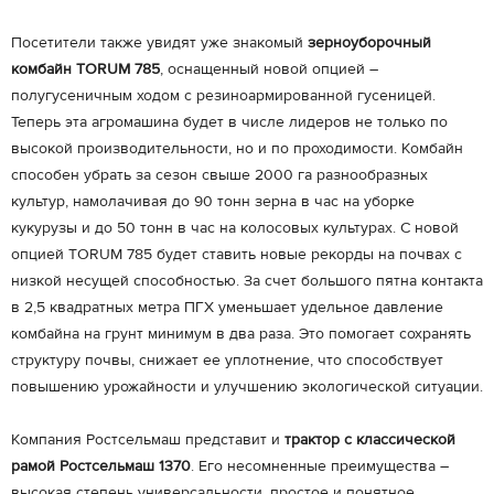
Посетители также увидят уже знакомый
зерноуборочный
комбайн TORUM 785
, оснащенный новой опцией –
полугусеничным ходом с резиноармированной гусеницей.
Теперь эта агромашина будет в числе лидеров не только по
высокой производительности, но и по проходимости. Комбайн
способен убрать за сезон свыше 2000 га разнообразных
культур, намолачивая до 90 тонн зерна в час на уборке
кукурузы и до 50 тонн в час на колосовых культурах. С новой
опцией TORUM 785 будет ставить новые рекорды на почвах с
низкой несущей способностью. За счет большого пятна контакта
в 2,5 квадратных метра ПГХ уменьшает удельное давление
комбайна на грунт минимум в два раза. Это помогает сохранять
структуру почвы, снижает ее уплотнение, что способствует
повышению урожайности и улучшению экологической ситуации.
Компания Ростсельмаш представит и
трактор с классической
рамой Ростсельмаш 1370
. Его несомненные преимущества –
высокая степень универсальности, простое и понятное