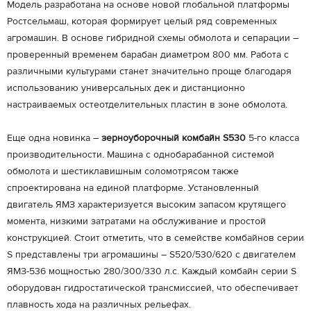
Модель разработана на основе новой глобальной платформы
Ростсельмаш, которая формирует целый ряд современных
агромашин. В основе гибридной схемы обмолота и сепарации –
проверенный временем барабан диаметром 800 мм. Работа с
различными культурами станет значительно проще благодаря
использованию универсальных дек и дистанционно
настраиваемых остеотделительных пластин в зоне обмолота.
Еще одна новинка –
зерноуборочный комбайн S530
5-го класса
производительности. Машина с однобарабанной системой
обмолота и шестиклавишным соломотрясом также
спроектирована на единой платформе. Установленный
двигатель ЯМЗ характеризуется высоким запасом крутящего
момента, низкими затратами на обслуживание и простой
конструкцией. Стоит отметить, что в семействе комбайнов серии
S представлены три агромашины – S520/530/620 с двигателем
ЯМЗ-536 мощностью 280/300/330 л.с. Каждый комбайн серии S
оборудован гидростатической трансмиссией, что обеспечивает
плавность хода на различных рельефах.