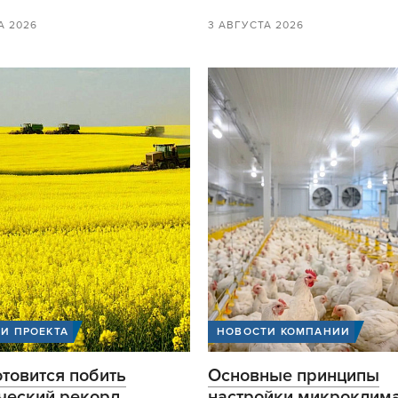
А 2026
3 АВГУСТА 2026
И ПРОЕКТА
НОВОСТИ КОМПАНИИ
отовится побить
Основные принципы
ческий рекорд
настройки микроклима