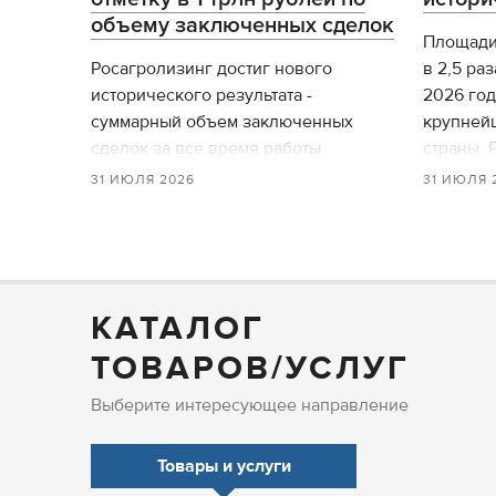
объему заключенных сделок
Площади 
Росагролизинг достиг нового
в 2,5 раз
исторического результата -
2026 год
суммарный объем заключенных
крупней
сделок за все время работы
страны. 
компании превысил 1 трлн рублей.
рапс так
31 ИЮЛЯ 2026
31 ИЮЛЯ 
структур
КАТАЛОГ
ТОВАРОВ/УСЛУГ
Выберите интересующее направление
Товары и услуги