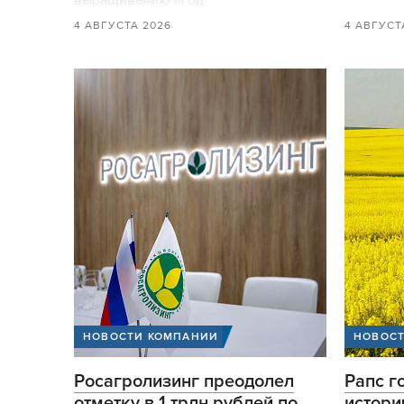
выращиванию ягод.
4 АВГУСТА 2026
4 АВГУСТ
НОВОСТИ КОМПАНИИ
НОВОСТ
Росагролизинг преодолел
Рапс г
отметку в 1 трлн рублей по
истори