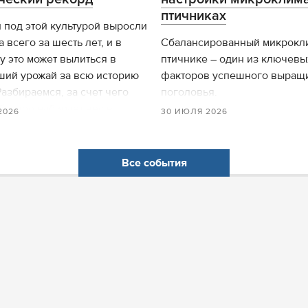
птичниках
под этой культурой выросли
а всего за шесть лет, и в
Сбалансированный микрокли
у это может вылиться в
птичнике – один из ключевы
ший урожай за всю историю
факторов успешного выращ
Разбираемся, за счет чего
поголовья.
 быстро набирает вес в
2026
30 ИЮЛЯ 2026
е посевов.
Все события