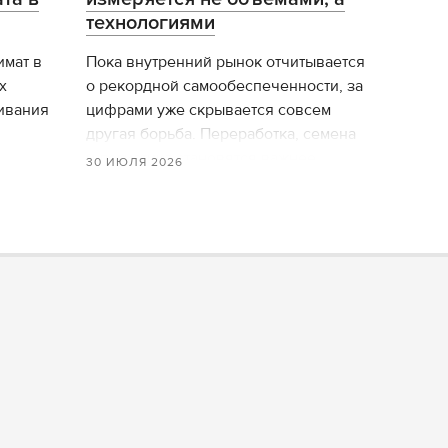
технологиями
мат в
Пока внутренний рынок отчитывается
х
о рекордной самообеспеченности, за
ивания
цифрами уже скрывается совсем
другая борьба. Переработка, семена
и логистика становятся важнее
30 ИЮЛЯ 2026
валовых сборов, а мировой рынок
тем временем делит поле...