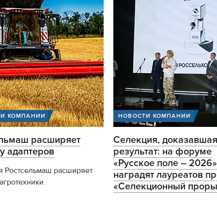
ТИ КОМПАНИИ
НОВОСТИ КОМПАНИИ
ельмаш расширяет
Селекция, доказавша
у адаптеров
результат: на форуме
«Русское поле – 2026»
я Ростсельмаш расширяет
наградят лауреатов п
агротехники.
«Селекционный проры