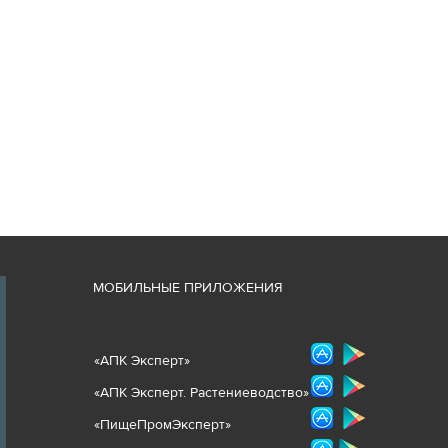
М
ОБИЛЬНЫЕ ПРИЛОЖЕНИЯ
«
АПК Эксперт
»
«
АПК Эксперт. Растениеводст
во
»
«ПищеПромЭксперт»