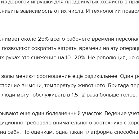
из дорогой игрушки для продвинутых хозяйств в пр
снизить зависимость от их числа. И технологии позвол
нимает около 25% всего рабочего времени персонал
позволяют сократить затраты времени на эту операц
чих руках это снижение на 10–20%. Не революция, но
залы меняют соотношение ещё радикальнее. Один ро
остояние вымени, температуру животного. Бригада пе
 люди могут обслуживать в 1,5–2 раза больше голов.
ывают ещё один болезненный участок. Ведение учёт
адиционно требовало внимательного зоотехника с хо
на себя. По оценкам, одна такая платформа способна 