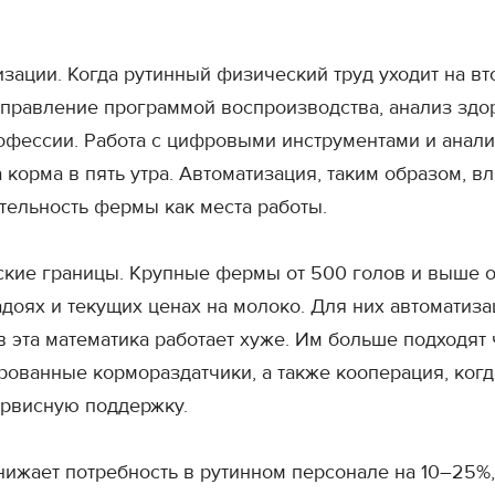
ации. Когда рутинный физический труд уходит на вт
правление программой воспроизводства, анализ здор
профессии. Работа с цифровыми инструментами и ана
корма в пять утра. Автоматизация, таким образом, в
тельность фермы как места работы.
еские границы. Крупные фермы от 500 голов и выше 
адоях и текущих ценах на молоко. Для них автоматиз
в эта математика работает хуже. Им больше подходят
рованные кормораздатчики, а также кооперация, когд
ервисную поддержку.
нижает потребность в рутинном персонале на 10–25%,