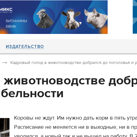
ИЗДАТЕЛЬСТВО
Кадровый голод в животноводстве добрался до поголовья и 
 животноводстве добр
абельности
Коровы не ждут. Им нужно дать корм в пять утра
Расписание не меняется ни в выходные, ни в пр
уволился, а новый так и не вышел на работу. В 