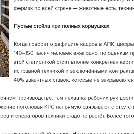
фермах по всей стране — животные есть, техника
Пустые стойла при полных кормушках
Когда говорят о дефиците кадров в АПК, цифры 
140–150 тысяч человек ежегодно, по оценкам п
этой статистикой стоит вполне конкретная карт
исправной техникой и заключёнными контракта
40% вакантных ставок, которые не закрываются
лочном производстве. Там нехватка рабочих рук дост
ижение поголовья КРС напрямую связывают с отсутств
ов и операторов техники стадо не растёт. Более тог
 переживает особый кризис. Нехватка ветспециалист