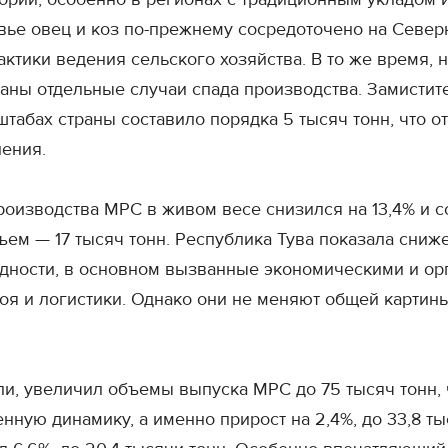
ье овец и коз по-прежнему сосредоточено на Северн
рактики ведения сельского хозяйства. В то же время,
ны отдельные случаи спада производства. Замистит
абах страны составило порядка 5 тысяч тонн, что о
нения.
оизводства МРС в живом весе снизился на 13,4% и со
ъем — 17 тысяч тонн. Республика Тува показала сниже
дности, в основном вызванные экономическими и ор
оя и логистики. Однако они не меняют общей карти
и, увеличил объемы выпуска МРС до 75 тысяч тонн, чт
нную динамику, а именно прирост на 2,4%, до 33,8 т