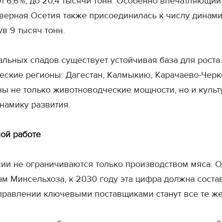
ил 6,6%, до 20,4 тысячи тонн. Особенно впечатляющи
 Северная Осетия также присоединилась к числу дина
в 9 тысяч тонн.
альных спадов существует устойчивая база для роста
ческие регионы: Дагестан, Калмыкию, Карачаево-Чер
ны не только животноводческие мощности, но и куль
намику развития.
ной работе
и не ограничиваются только производством мяса. О
 Минсельхоза, к 2030 году эта цифра должна состави
аправлении ключевыми поставщиками станут все те ж