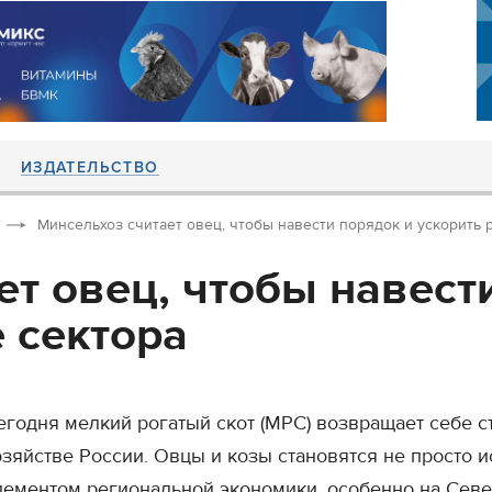
ИЗДАТЕЛЬСТВО
Минсельхоз считает овец, чтобы навести порядок и ускорить 
ет овец, чтобы навест
 сектора
егодня мелкий рогатый скот (МРС) возвращает себе с
озяйстве России. Овцы и козы становятся не просто 
лементом региональной экономики, особенно на Севе