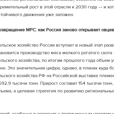
тремительный рост в этой отрасли к 2030 году — и хо
стойчивого движения уже заложен.
озвращение МРС: как Россия заново открывает овце
ельское хозяйство России вступает в новый этап раз
тановится производство мяса мелкого рогатого скота
ельского хозяйства, по итогам прошлого года объем 
онн. Это значительная цифра, однако, в планах куда 
ьского хозяйства РФ на Российской выставке племен
592,9 тысячи тонн. Прирост составит 154 тысячи тонн
бъема, а целевая стратегия по развитию региональн
орий, особенно в регионах с традиционным укладом