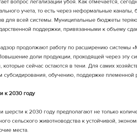
ает вопрос легализации убоя. Как отмечается, сегод
льного учета, то есть через неформальные каналы, 
ов для всей системы. Муниципальные бюджеты теряют
дарственной поддержки, привязанными к объему сда
надзор продолжают работу по расширению системы «
овышение доли продукции, проходящей через эту сис
, которые сейчас остаются в тени. Для самих хозяйств
ам субсидирования, обучению, поддержке племенной 
ти к 2030 году
шерсти к 2030 году предполагают не только количес
йного сельского животноводства к устойчивой, экон
очие места.