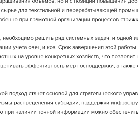
наращивания объемов, но и с позиции повышения доб
ое сырье для текстильной и перерабатывающей промы
обенно при грамотной организации процессов стрижк
, необходимо решить ряд системных задач, и одной и
ации учета овец и коз. Срок завершения этой работы
отных на уровне конкретных хозяйств, что позволит 
оценивать эффективность мер господдержки, а также
кой подход станет основой для стратегического упра
измы распределения субсидий, поддержки инфрастру
ько при наличии точной информации можно обеспечит