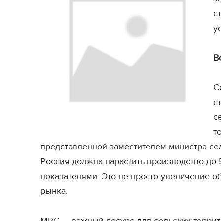
с
у
В
С
с
с
т
представленной заместителем министра сел
Россия должна нарастить производство до 
показателями. Это не просто увеличение о
рынка.
МРС — важный ресурс для сельских террит