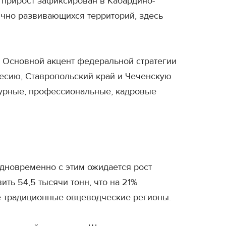
й прирост зафиксирован в Кабардино-
мично развивающихся территорий, здесь
. Основной акцент федеральной стратегии
кесию, Ставропольский край и Чеченскую
турные, профессиональные, кадровые
дновременно с этим ожидается рост
ть 54,5 тысячи тонн, что на 21%
е традиционные овцеводческие регионы.