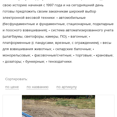
свою историю начиная с 1997 года и на сегодняшний день
готовы предложить своим заказчикам широкий выбор
электронной весовой техники: • автомобильные
(бесфундаментные и фундаментные, стационарные, подкладные
и поосного взвешивания); • система автоматизированного учета
(шлагбаумы, светофоры, камеры, ПО); • вагонные; •
платформенные (с пандусами, врезные, с ограждением); • весы
для взвешивания животных; • складские балочные; •
монорельсовые; • фасовочные/счетные; • торговые; • крановые;
• дозаторы; • бункерные; • тензодатчики.
Сортировать:
по цене
по названию
по артикулу