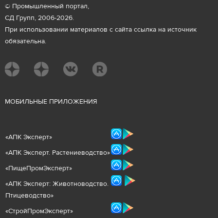
© Промышленный портал,
СД Групп, 2006-2026.
При использовании материалов с сайта ссылка на источник
обязательна.
М
ОБИЛЬНЫЕ ПРИЛОЖЕНИЯ
«
АПК Эксперт
»
«
АПК Эксперт. Растениеводст
во
»
«ПищеПромЭксперт»
«
А
ПК Эксперт: Животнов
одство.
Птицеводство»
«СтройПромЭксперт»