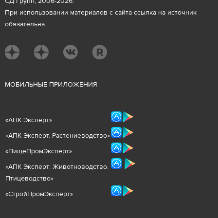
СД Групп, 2006-2026.
При использовании материалов с сайта ссылка на источник
обязательна.
М
ОБИЛЬНЫЕ ПРИЛОЖЕНИЯ
«
АПК Эксперт
»
«
АПК Эксперт. Растениеводст
во
»
«ПищеПромЭксперт»
«
А
ПК Эксперт: Животнов
одство.
Птицеводство»
«СтройПромЭксперт»