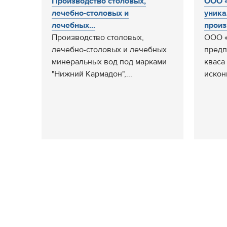
Производство столовых,
ООО «
лечебно-столовых и
уника
лечебных...
произ
Производство столовых,
ООО «
лечебно-столовых и лечебных
предп
минеральных вод под марками
кваса
"Нижний Кармадон",...
исконн