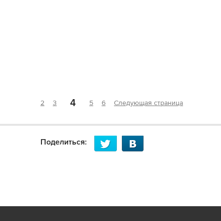
4
2
3
5
6
Следующая страница
Поделиться: