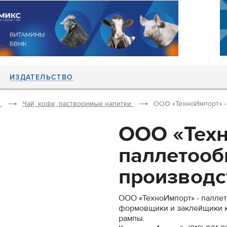
ИЗДАТЕЛЬСТВО
Чай, кофе, растворимые напитки
ООО «ТехноИмпорт» - 
ООО «Техн
паллетооб
производст
ООО «ТехноИмпорт» - паллет
формовщики и заклейщики к
рампы.