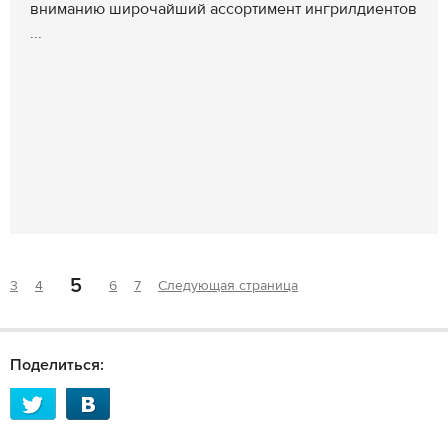
вниманию широчайший ассортимент ингрилдиентов
...
5
3
4
6
7
Следующая страница
Поделиться: