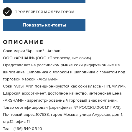
ПРОВЕРЯЕТСЯ МОДЕРАТОРОМ
Показать контакты
ОПИСАНИЕ
Соки марки "Аршани" - Arshani.
ООО «АРШАНИ» (ООО «Превосходные соки»)
Представляет на российском рынке соки диффузионные из
шиповника, шиповника с яблоком и шиповника с гранатом под
торговой маркой «ARSHANI».
Соки "ARSHANI" позиционируются как соки класса «ПРЕМИУМ».
Широкий ассортимент, достойное качество, интересная цена!
«ARSHANI» - зарегистрированный торговый знак компании.
Товар сертифицирован (сертификат № РОССRU.0001.11ПР73).
Почтовый адрес:107533, город Москва, улица Амурская, дом 1,
стр.12, офис 11
Тел. : (496) 549-05-10