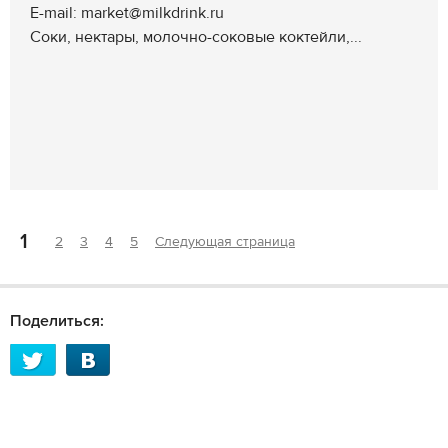
E-mail: market@milkdrink.ru
Соки, нектары, молочно-соковые коктейли,...
1
2
3
4
5
Следующая страница
Поделиться: