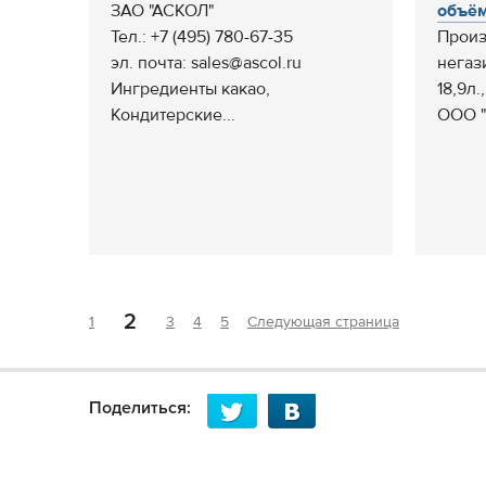
ЗАО "АСКОЛ"
объём
Тел.: +7 (495) 780-67-35
Произ
эл. почта: sales@ascol.ru
негаз
Ингредиенты какао,
18,9л.
Кондитерские...
ООО "
2
1
3
4
5
Следующая страница
Поделиться: