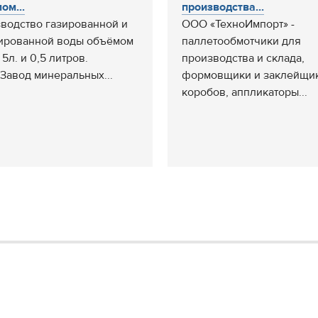
ом...
производства...
водство газированной и
ООО «ТехноИмпорт» -
ированной воды объёмом
паллетообмотчики для
, 5л. и 0,5 литров.
производства и склада,
Завод минеральных...
формовщики и заклейщи
коробов, аппликаторы...