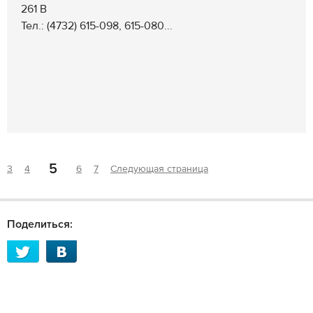
261 В
Тел.: (4732) 615-098, 615-080...
5
3
4
6
7
Следующая страница
Поделиться: