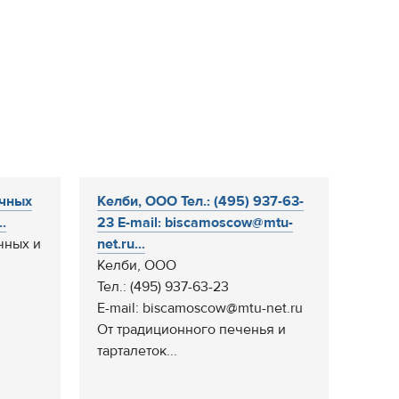
очных
Келби, ООО Тел.: (495) 937-63-
.
23 E-mail: biscamoscow@mtu-
чных и
net.ru...
Келби, ООО
Тел.: (495) 937-63-23
E-mail: biscamoscow@mtu-net.ru
От традиционного печенья и
тарталеток...