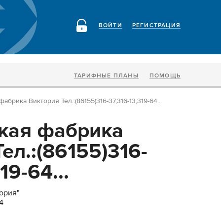
ВОЙТИ
РЕГИСТРАЦИЯ
ТАРИФНЫЕ ПЛАНЫ
ПОМОЩЬ
абрика Виктория Тел.:(86155)316-37,316-13,319-64...
кая фабрика
ел.:(86155)316-
19-64...
ория"
64