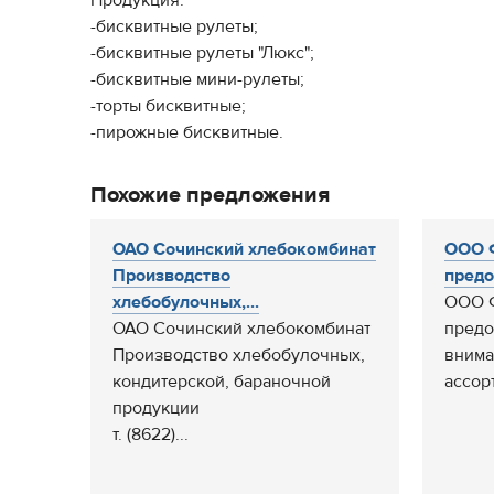
Продукция:
-бисквитные рулеты;
-бисквитные рулеты "Люкс";
-бисквитные мини-рулеты;
-торты бисквитные;
-пирожные бисквитные.
Похожие предложения
ОАО Сочинский хлебокомбинат
ООО 
Производство
предо
хлебобулочных,...
ООО Ф
ОАО Сочинский хлебокомбинат
предо
Производство хлебобулочных,
вним
кондитерской, бараночной
ассор
продукции
т. (8622)...