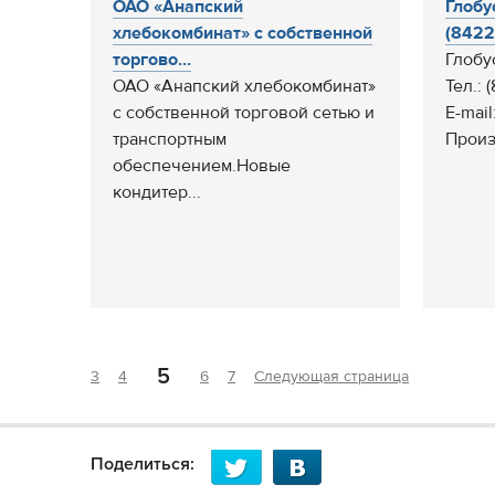
ОАО «Анапский
Глобу
хлебокомбинат» с собственной
(8422)
торгово...
Глобу
ОАО «Анапский хлебокомбинат»
Тел.: 
с собственной торговой сетью и
E-mai
транспортным
Произ
обеспечением.Новые
кондитер...
5
3
4
6
7
Следующая страница
Поделиться: