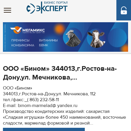
ООО «Бином» 344013,г.Ростов-на-
Дону,ул. Мечникова,...
ООО «Бином»
344013,г.Ростов-на-Дону,ул. Мечникова, 112
тел./факс:_( 863) 232-58-11
Е-mail: binom-marmelad@ yandex.ru
Производство кондитерских изделий: сахаристая
«Сладкая игрушка» более 450 наименований, восточные
сладости, мармелад формовой и резной...