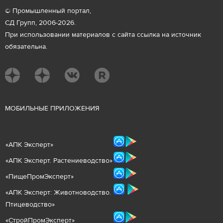
© Промышленный портал,
СД Групп, 2006-2026.
При использовании материалов с сайта ссылка на источник
обязательна.
М
ОБИЛЬНЫЕ ПРИЛОЖЕНИЯ
«
АПК Эксперт
»
«
АПК Эксперт. Растениеводст
во
»
«ПищеПромЭксперт»
«
А
ПК Эксперт: Животнов
одство.
Птицеводство»
«СтройПромЭксперт»