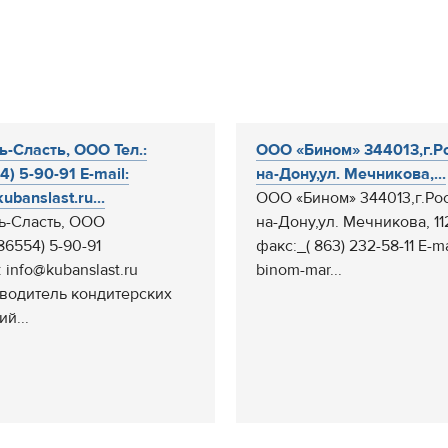
ь-Сласть, ООО Тел.:
ООО «Бином» 344013,г.Р
4) 5-90-91 E-mail:
на-Дону,ул. Мечникова,...
ubanslast.ru...
ООО «Бином» 344013,г.Рос
ь-Сласть, ООО
на-Дону,ул. Мечникова, 112
(86554) 5-90-91
факс:_( 863) 232-58-11 Е-ma
: info@kubanslast.ru
binom-mar...
водитель кондитерских
й...