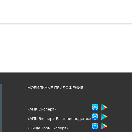
М
ОБИЛЬНЫЕ ПРИЛОЖЕНИЯ
«
АПК Эксперт
»
«
АПК Эксперт. Растениеводст
во
»
«ПищеПромЭксперт»