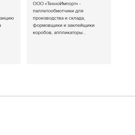
ООО «ТехноИмпорт» -
паллетообмотчики для
озицию
производства и склада,
в
формовщики и заклейщики
коробов, аппликаторы...