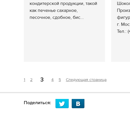
кондитерской продукции, такой
Шокол
как печенье сахарное,
Произ
песочное, сдобное, бис...
фигу
г. Мо
Тел.: 
3
1
2
4
5
Следующая страница
Поделиться: