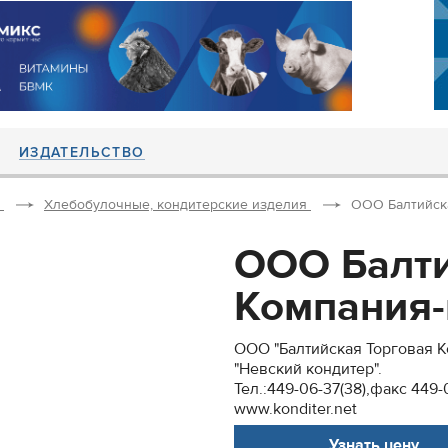
ИЗДАТЕЛЬСТВО
Хлебобулочные, кондитерские изделия
ООО Балтийска
ООО Балти
Компания-
ООО "Балтийская Торговая 
"Невский кондитер".
Тел.:449-06-37(38),факс 449-
www.konditer.net
Узнать цену