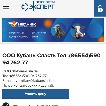
ООО Кубань-Сласть Тел.:(86554)590-
94,762-77...
ООО "Кубань-Сласть"
Тел.:(86554)590-94,762-77
E-mail:dvornikov@kubanslast.ru
Пр-во кондитерских изделий.
Узнать цену