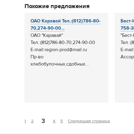
Похожие предложения
ОАО Каравай Тел.:(812)786-80-
Бест-Н
70,274-90-00...
758-38
ОАО "Каравай"
"Бест
Тел.:(812)786-80-70,274-90-00
Тел.:(
E-mail:region-prod@mail.ru
E-mail
Пр-во
Ассор
хлебобулочных,сдобных...
3
1
2
4
5
Следующая страница