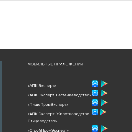
М
ОБИЛЬНЫЕ ПРИЛОЖЕНИЯ
«
АПК Эксперт
»
«
АПК Эксперт. Растениеводст
во
»
«ПищеПромЭксперт»
«
А
ПК Эксперт: Животнов
одство.
Птицеводство»
«СтройПромЭксперт»