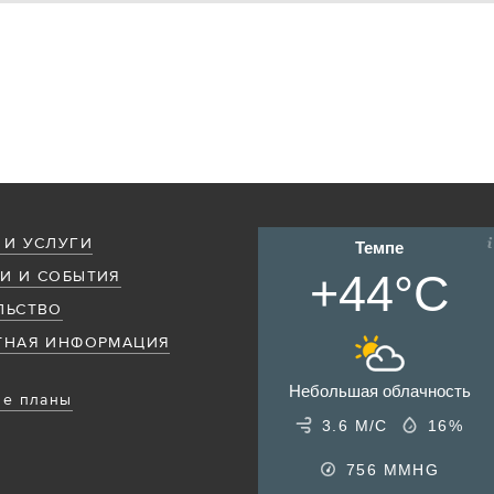
 И УСЛУГИ
Темпе
+44°C
И И СОБЫТИЯ
ЛЬСТВО
ТНАЯ ИНФОРМАЦИЯ
Небольшая облачность
е планы
3.6 М/С
16%
756
MMHG