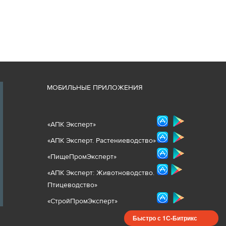
М
ОБИЛЬНЫЕ ПРИЛОЖЕНИЯ
«
АПК Эксперт
»
«
АПК Эксперт. Растениеводст
во
»
«ПищеПромЭксперт»
«
А
ПК Эксперт: Животнов
одство.
Птицеводство»
«СтройПромЭксперт»
Быстро с 1С-Битрикс