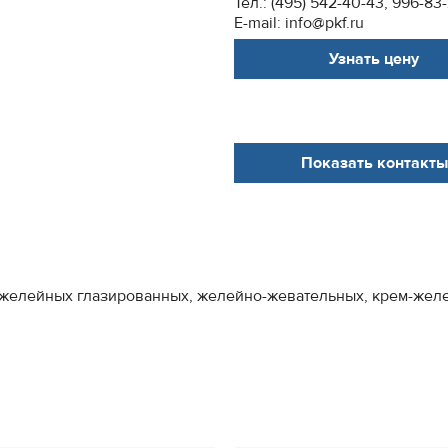
Тел.: (495) 542-40-43, 996-83
E-mail: info@pkf.ru
Узнать цену
Показать контакты
 желейных глазированных, желейно-жевательных, крем-желе