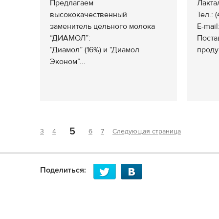
Предлагаем
Лакта
высококачественный
Тел.: 
заменитель цельного молока
E-mail
“ДИАМОЛ”:
Поста
“Диамол” (16%) и “Диамол
проду
Эконом”...
5
3
4
6
7
Следующая страница
Поделиться: