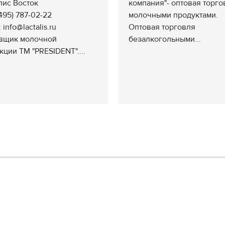
лис Восток
компания"- оптовая торго
(495) 787-02-22
молочными продуктами.
: info@lactalis.ru
Оптовая торговля
вщик молочной
безалкогольными...
кции ТМ "PRESIDENT"....