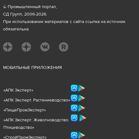
© Промышленный портал,
СД Групп, 2006-2026.
При использовании материалов с сайта ссылка на источник
обязательна.
М
ОБИЛЬНЫЕ ПРИЛОЖЕНИЯ
«
АПК Эксперт
»
«
АПК Эксперт. Растениеводст
во
»
«ПищеПромЭксперт»
«
А
ПК Эксперт: Животнов
одство.
Птицеводство»
«СтройПромЭксперт»