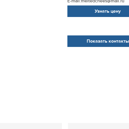
E-mail:meltedchees@mail.ru
Узнать цену
Показать контакты