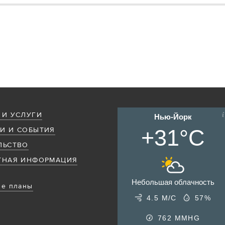
 И УСЛУГИ
Нью-Йорк
+31°C
И И СОБЫТИЯ
ЛЬСТВО
ТНАЯ ИНФОРМАЦИЯ
Небольшая облачность
е планы
4.5 М/С
57%
762
MMHG