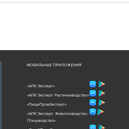
М
ОБИЛЬНЫЕ ПРИЛОЖЕНИЯ
«
АПК Эксперт
»
«
АПК Эксперт. Растениеводст
во
»
«ПищеПромЭксперт»
«
А
ПК Эксперт: Животнов
одство.
Птицеводство»