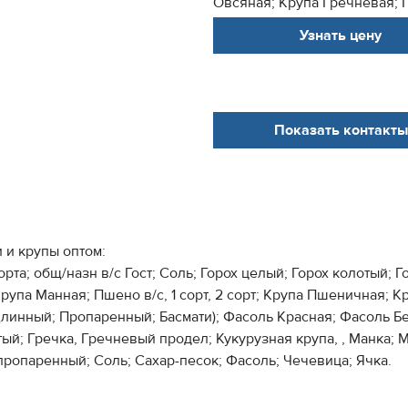
Овсяная; Крупа Гречневая; 
Узнать цену
Показать контакты
 и крупы оптом:
рта; общ/назн в/с Гост; Соль; Горох целый; Горох колотый; Г
упа Манная; Пшено в/с, 1 сорт, 2 сорт; Крупа Пшеничная; К
линный; Пропаренный; Басмати); Фасоль Красная; Фасоль Бе
ый; Гречка, Гречневый продел; Кукурузная крупа, , Манка; 
 пропаренный; Соль; Сахар-песок; Фасоль; Чечевица; Ячка.