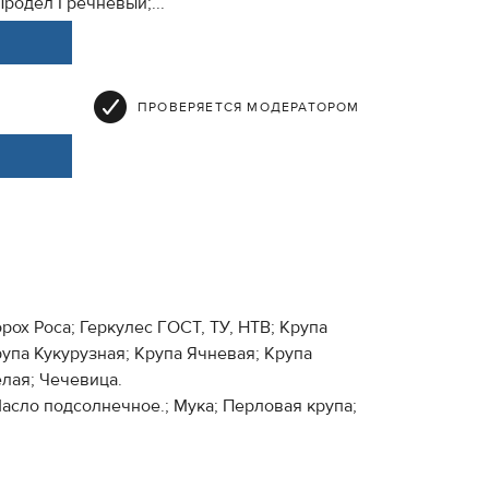
Продел Гречневый;...
ПРОВЕРЯЕТСЯ МОДЕРАТОРОМ
орох Роса; Геркулес ГОСТ, ТУ, НТВ; Крупа
рупа Кукурузная; Крупа Ячневая; Крупа
лая; Чечевица.
Масло подсолнечное.; Мука; Перловая крупа;