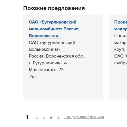
Похожие предложения
ОАО «Бутурлиновский
Произ
мелькомбинат» Россия,
макар
Воронежская...
Произ
ОАО «Бутурлиновский
макар
мелькомбинат»
круп.
Россия, Воронежская обл.
ОАО "
г. Бутурлиновка, ул.
фабрик
Маяковского, 73
т/ф...
1
2
3
4
5
Следующая страница