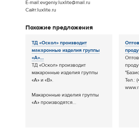
E-mail:evgeniy.luxlite@mail.ru
Сайт:luxlite.ru
Похожие предложения
ТД «Оскол» производит
Оптов
макаронные изделия группы
продук
«А»...
Оптов
ТД «Оскол» производит
проду
макаронные изделия группы
"Бази
«А» и «В».
Тел.: 
www.ru
Макаронные изделия группы
«А» производятся...