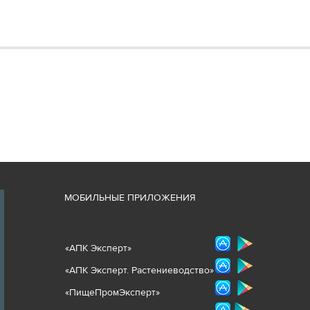
М
ОБИЛЬНЫЕ ПРИЛОЖЕНИЯ
«
АПК Эксперт
»
«
АПК Эксперт. Растениеводст
во
»
«ПищеПромЭксперт»