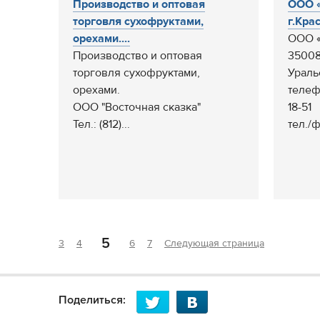
Производство и оптовая
ООО «
торговля сухофруктами,
г.Крас
орехами....
ООО «
Производство и оптовая
35008
торговля сухофруктами,
Уральс
орехами.
телефо
ООО "Восточная сказка"
18-51
Тел.: (812)...
тел./фа
5
3
4
6
7
Следующая страница
Поделиться: