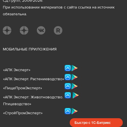
СД Групп, 2006-2026.
При использовании материалов с сайта ссылка на источник
обязательна.
М
ОБИЛЬНЫЕ ПРИЛОЖЕНИЯ
«
АПК Эксперт
»
«
АПК Эксперт. Растениеводст
во
»
«ПищеПромЭксперт»
«
А
ПК Эксперт: Животнов
одство.
Птицеводство»
«СтройПромЭксперт»
Быстро с 1С-Битрикс