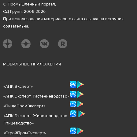
© Промышленный портал,
СД Групп, 2006-2026.
При использовании материалов с сайта ссылка на источник
обязательна.
М
ОБИЛЬНЫЕ ПРИЛОЖЕНИЯ
«
АПК Эксперт
»
«
АПК Эксперт. Растениеводст
во
»
«ПищеПромЭксперт»
«
А
ПК Эксперт: Животнов
одство.
Птицеводство»
«СтройПромЭксперт»