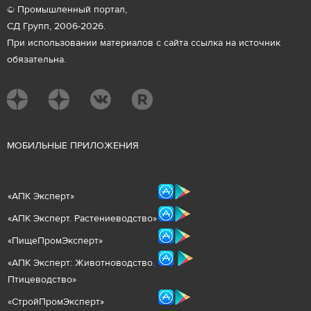
© Промышленный портал,
СД Групп, 2006-2026.
При использовании материалов с сайта ссылка на источник
обязательна.
М
ОБИЛЬНЫЕ ПРИЛОЖЕНИЯ
«
АПК Эксперт
»
«
АПК Эксперт. Растениеводст
во
»
«ПищеПромЭксперт»
«
А
ПК Эксперт: Животнов
одство.
Птицеводство»
«СтройПромЭксперт»