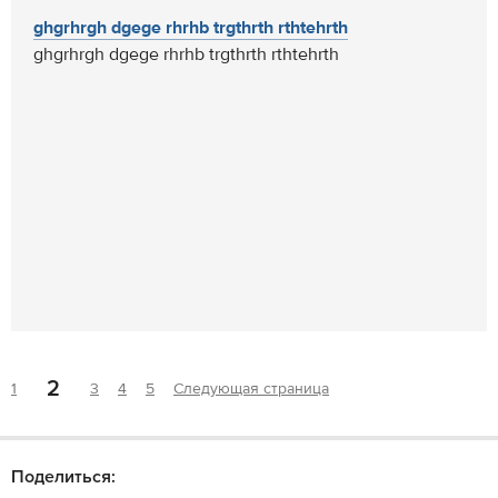
ghgrhrgh dgege rhrhb trgthrth rthtehrth
ghgrhrgh dgege rhrhb trgthrth rthtehrth
2
1
3
4
5
Следующая страница
Поделиться: