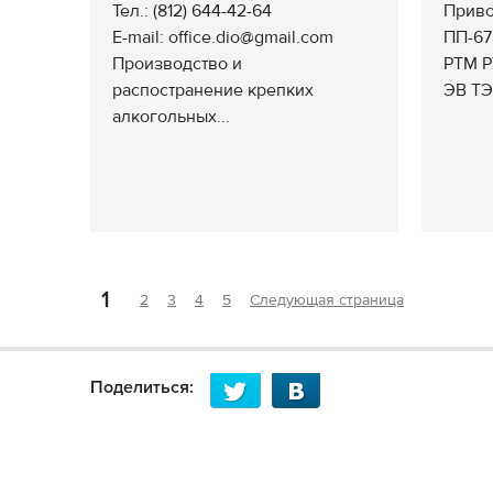
Тел.: (812) 644-42-64
Приво
E-mail: office.dio@gmail.com
ПП-67
Производство и
РТМ Р
распостранение крепких
ЭВ ТЭО
алкогольных...
1
2
3
4
5
Следующая страница
Поделиться: