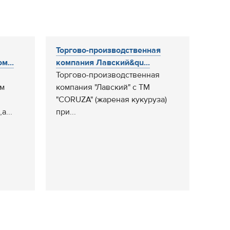
Торгово-производственная
м...
компания Лавский&qu...
Торгово-производственная
ом
компания "Лавский" с ТМ
"CORUZA" (жареная кукуруза)
а...
при...