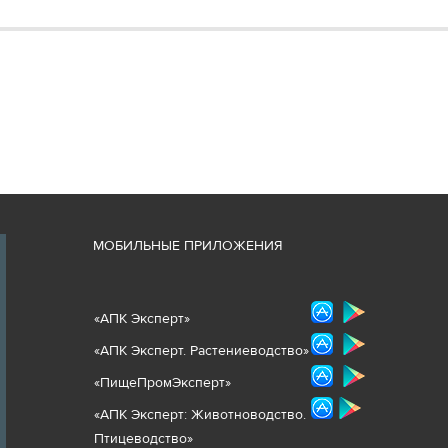
М
ОБИЛЬНЫЕ ПРИЛОЖЕНИЯ
«
АПК Эксперт
»
«
АПК Эксперт. Растениеводст
во
»
«ПищеПромЭксперт»
«
А
ПК Эксперт: Животнов
одство.
Птицеводство»