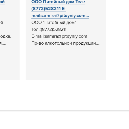
ой
ООО Питейный дом Тел.:
(8772)528211 E-
mail:samira@piteyniy.com...
ой
ООО "Питейный дом"
Тел.:(8772)528211
водка,
E-mail:samira@piteyniy.com
...
Пр-во алкогольной продукции....