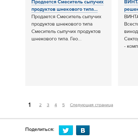
Продается Смеситель сыпучих
ВИНТ
продуктов шнекового типа...
решен
Продается Смеситель сыпучих
ВИНТ
продуктов шнекового типа
Всест
Смеситель сыпучих продуктов
винод
шнекового типа. Гео...
Секто
- комп
1
2
3
4
5
Следующая страница
Поделиться: