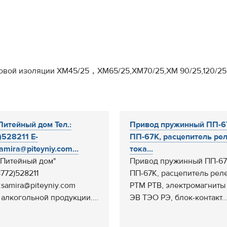
совой изоляции XM45/25，XM65/25,XM70/25,XM 90/25,120/25
итейный дом Тел.:
Привод пружинный ПП-6
)528211 E-
ПП-67К, расцепитель ре
amira@piteyniy.com...
тока...
Питейный дом"
Привод пружинный ПП-67
8772)528211
ПП-67К, расцепитель реле
:samira@piteyniy.com
РТМ РТВ, электромагниты
 алкогольной продукции....
ЭВ ТЭО РЭ, блок-контакт..