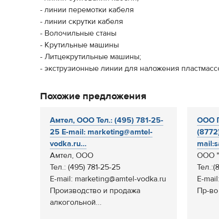
- линии перемотки кабеля
- линии скрутки кабеля
- Волочильные станы
- Крутильные машины
- Литцекрутильные машины;
- экструзионные линии для наложения пластмас
Похожие предложения
Амтел, ООО Тел.: (495) 781-25-
ООО П
25 E-mail: marketing@amtel-
(8772
vodka.ru...
mail:s
Амтел, ООО
ООО "
Тел.: (495) 781-25-25
Тел.:(
E-mail: marketing@amtel-vodka.ru
E-mail
Производство и продажа
Пр-во
алкогольной...