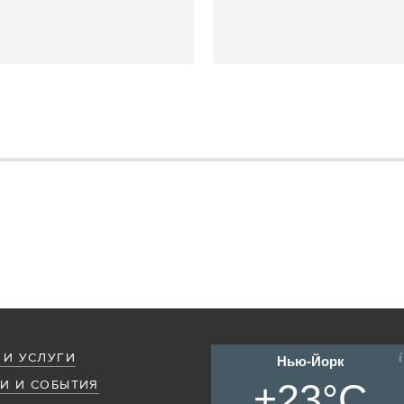
 И УСЛУГИ
Нью-Йорк
+23°C
И И СОБЫТИЯ