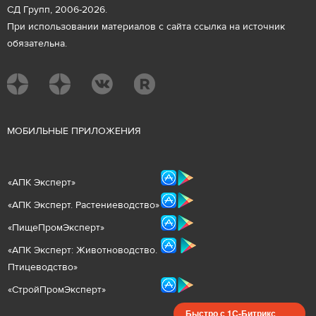
СД Групп, 2006-2026.
При использовании материалов с сайта ссылка на источник
обязательна.
М
ОБИЛЬНЫЕ ПРИЛОЖЕНИЯ
«
АПК Эксперт
»
«
АПК Эксперт. Растениеводст
во
»
«ПищеПромЭксперт»
«
А
ПК Эксперт: Животнов
одство.
Птицеводство»
«СтройПромЭксперт»
Быстро с 1С-Битрикс