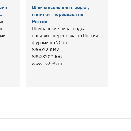
зин
Шампанские вина, водка,
.
напитки - перевозка по
зин
России...
я
Шампанские вина, водка,
еми
напитки - перевозка по России
.
фурами по 20 тн
89002291142
89528200406
www.tss555.ru...