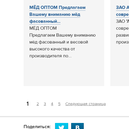
МЁД ОПТОМ Предлагаем
ЗАО А
Вашему вниманию мёд
совре
фасованный...
ЗАО "
МЁД ОПТОМ
совре
Предлагаем Вашему вниманию
разви
мёд фасованный и весовой
произ
высокого качества от
производителя по...
1
2
3
4
5
Следующая страница
Поделиться: