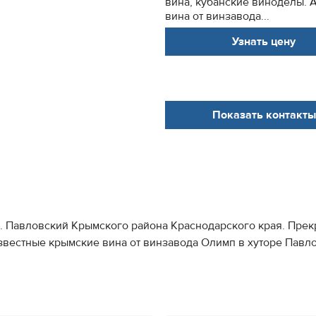
вина, кубанские виноделы. 
вина от винзавода...
Узнать цену
Показать контакты
. Павловский Крымского района Краснодарского края. Прек
звестные крымские вина от винзавода Олимп в хуторе Павл