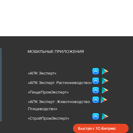
М
ОБИЛЬНЫЕ ПРИЛОЖЕНИЯ
«
АПК Эксперт
»
«
АПК Эксперт. Растениеводст
во
»
«ПищеПромЭксперт»
«
А
ПК Эксперт: Животнов
одство.
Птицеводство»
«СтройПромЭксперт»
Быстро с 1С-Битрикс