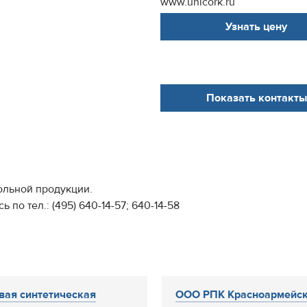
www.unicork.ru
Узнать цену
Показать контакты
ольной продукции.
о тел.: (495) 640-14-57; 640-14-58
ая синтетическая
ООО РПК Красноармейс