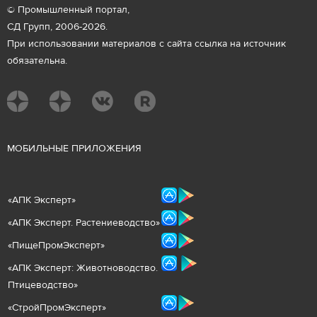
© Промышленный портал,
СД Групп, 2006-2026.
При использовании материалов с сайта ссылка на источник
обязательна.
М
ОБИЛЬНЫЕ ПРИЛОЖЕНИЯ
«
АПК Эксперт
»
«
АПК Эксперт. Растениеводст
во
»
«ПищеПромЭксперт»
«
А
ПК Эксперт: Животнов
одство.
Птицеводство»
«СтройПромЭксперт»