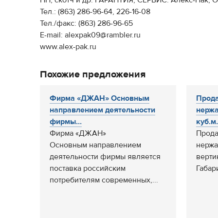
ПП, скотч и др. ГАРАНТИЯ, СЕРВИС. Алекс-Пак, 
Тел.: (863) 286-96-64, 226-16-08
Тел./факс: (863) 286-96-65
Е-mail: alexpak09@rambler.ru
www.alex-pak.ru
Похожие предложения
Фирма «ДЖАН» Основным
Прода
направлением деятельности
нержа
фирмы...
куб.м.
Фирма «ДЖАН»
Прода
Основным направлением
нержа
деятельности фирмы является
верти
поставка российским
Габари
потребителям современных,...