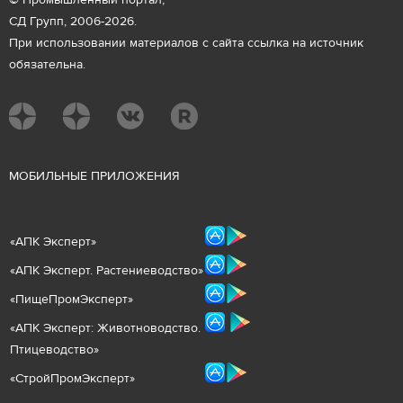
© Промышленный портал,
СД Групп, 2006-2026.
При использовании материалов с сайта ссылка на источник
обязательна.
М
ОБИЛЬНЫЕ ПРИЛОЖЕНИЯ
«
АПК Эксперт
»
«
АПК Эксперт. Растениеводст
во
»
«ПищеПромЭксперт»
«
А
ПК Эксперт: Животнов
одство.
Птицеводство»
«СтройПромЭксперт»