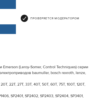
ПРОВЕРЯЕТСЯ МОДЕРАТОРОМ
Emerson (Leroy-Somer, Control Techniques) серии
ектроприводов baumuller, bosch rexroth, lenze,
20T, 22T, 27T, 33T, 40T, 50T, 60T, 75T, 100T, 120T,
P1406, SP2401, SP2402, SP2403, SP2404, SP3401,