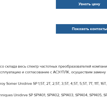
Узнать цену
Показать контакты
со склада весь спектр частотных преобразователей компании 
ксплуатацию и согласование с АСУ/ПЛК, осуществим замену эл
er Unidrive SP 1,5T, 2T, 2,5T, 3,5T, 4,5T, 5,5T, 7T, 11T, 16T, 
iques Unidirve SP SP1401, SP1402, SP1403, SP1404, SP1405, S