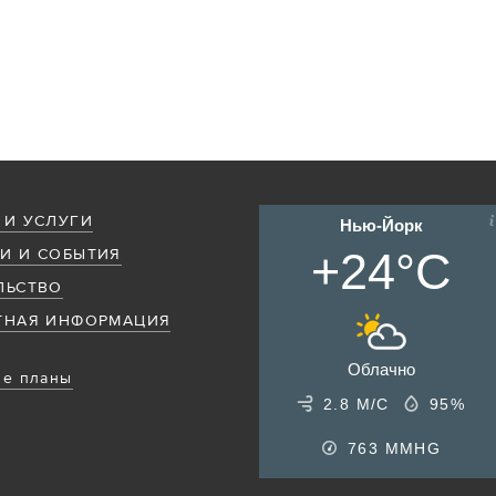
 И УСЛУГИ
Нью-Йорк
+24°C
И И СОБЫТИЯ
ЛЬСТВО
ТНАЯ ИНФОРМАЦИЯ
Облачно
е планы
2.8 М/С
95%
763
MMHG