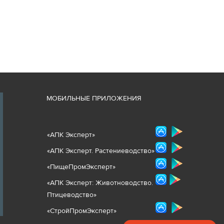
М
ОБИЛЬНЫЕ ПРИЛОЖЕНИЯ
«
АПК Эксперт
»
«
АПК Эксперт. Растениеводст
во
»
«ПищеПромЭксперт»
«
А
ПК Эксперт: Животнов
одство.
Птицеводство»
«СтройПромЭксперт»