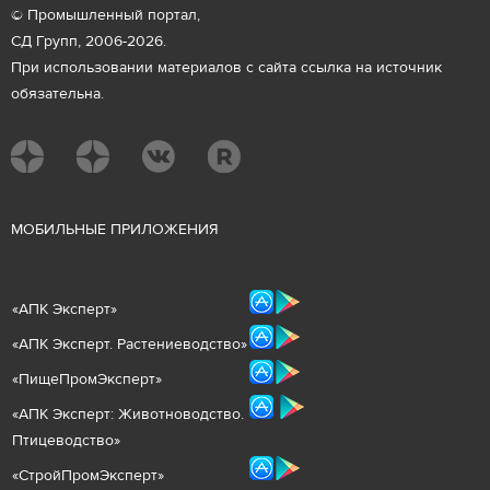
© Промышленный портал,
СД Групп, 2006-2026.
При использовании материалов с сайта ссылка на источник
обязательна.
М
ОБИЛЬНЫЕ ПРИЛОЖЕНИЯ
«
АПК Эксперт
»
«
АПК Эксперт. Растениеводст
во
»
«ПищеПромЭксперт»
«
А
ПК Эксперт: Животнов
одство.
Птицеводство»
«СтройПромЭксперт»