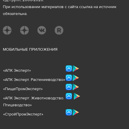
СД Групп, 2006-2026.
При использовании материалов с сайта ссылка на источник
обязательна.
М
ОБИЛЬНЫЕ ПРИЛОЖЕНИЯ
«
АПК Эксперт
»
«
АПК Эксперт. Растениеводст
во
»
«ПищеПромЭксперт»
«
А
ПК Эксперт: Животнов
одство.
Птицеводство»
«СтройПромЭксперт»