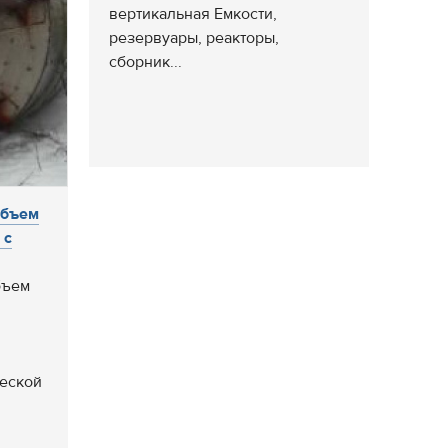
вертикальная Емкости,
резервуары, реакторы,
сборник...
объем
 с
бъем
ческой