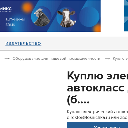
ИЗДАТЕЛЬСТВО
Оборудование для пищевой промышленности
Куплю э
Куплю эле
автокласс
(б....
Куплю электрический автокла
direktor@lesnichka.ru или зв
Узнать цену